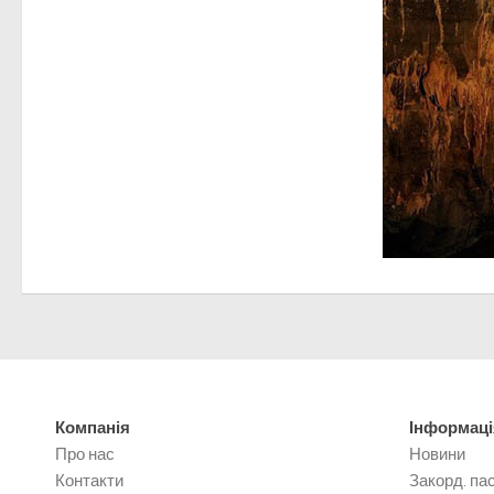
Компанія
Інформаці
Про нас
Новини
Контакти
Закорд. па