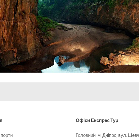
я
Офіси
Експрес Тур
спорти
Головний:
м. Дніпро, вул. Шев