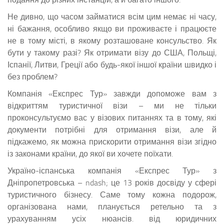
Не дивно, що часом займатися всім цим немає ні часу,
ні бажання, особливо якщо ви проживаєте і працюєте
не в тому місті, в якому розташоване консульство. Як
бути у такому разі? Як отримати візу до США, Польщі,
Іспанії, Литви, Греції або будь-якої іншої країни швидко і
без проблем?
Компанія «Експрес Тур» завжди допоможе вам з
відкриттям туристичної візи – ми не тільки
проконсультуємо вас у візових питаннях та в тому, які
документи потрібні для отримання візи, але й
підкажемо, як можна прискорити отримання візи згідно
із законами країни, до якої ви хочете поїхати.
Україно-іспанська компанія «Експрес Тур» з
Дніпропетровська – ndash; це 13 років досвіду у сфері
туристичного бізнесу. Саме тому кожна подорож,
організована нами, планується ретельно та з
урахуванням усіх нюансів. від юридичних