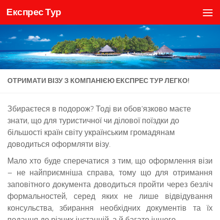
Експрес Тур
Skip to content
ОТРИМАТИ ВІЗУ З КОМПАНІЄЮ ЕКСПРЕС ТУР ЛЕГКО!
Збираєтеся в подорож? Тоді ви обов'язково маєте
знати, що для туристичної чи ділової поїздки до
більшості країн світу українським громадянам
доводиться оформляти візу.
Мало хто буде сперечатися з тим, що оформлення візи
– не найприємніша справа, тому що для отримання
заповітного документа доводиться пройти через безліч
формальностей, серед яких не лише відвідування
консульства, збирання необхідних документів та їх
подання до різних інстанцій, а й багато іншого.