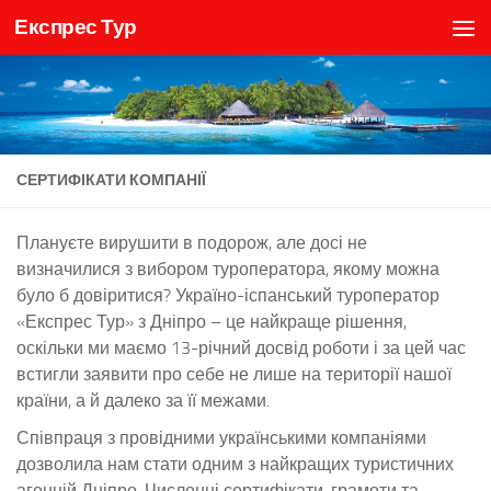
Експрес Тур
Skip to content
СЕРТИФІКАТИ КОМПАНІЇ
Плануєте вирушити в подорож, але досі не
визначилися з вибором туроператора, якому можна
було б довіритися? Україно-іспанський туроператор
«Експрес Тур» з Дніпро – це найкраще рішення,
оскільки ми маємо 13-річний досвід роботи і за цей час
встигли заявити про себе не лише на території нашої
країни, а й далеко за її межами.
Співпраця з провідними українськими компаніями
дозволила нам стати одним з найкращих туристичних
агенцій Дніпро. Численні сертифікати, грамоти та