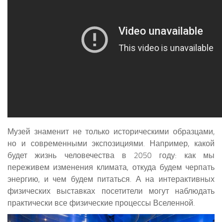
Музей знаменит не только историческими образцами,
но и современными экспозициями. Например, какой
будет жизнь человечества в 2050 году: как мы
переживем изменения климата, откуда будем черпать
энергию, и чем будем питаться. А на интерактивных
физических выставках посетители могут наблюдать
практически все физические процессы Вселенной.