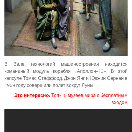
В Зале технологий машиностроения находится
командный модуль корабля «Аполлон-10». В этой
капсуле Томас Стаффорд, Джон Янг и Юджин Сернан в
1969 году совершили полет вокруг Луны.
Это интересно:
Топ-10 музеев мира с бесплатным
входом