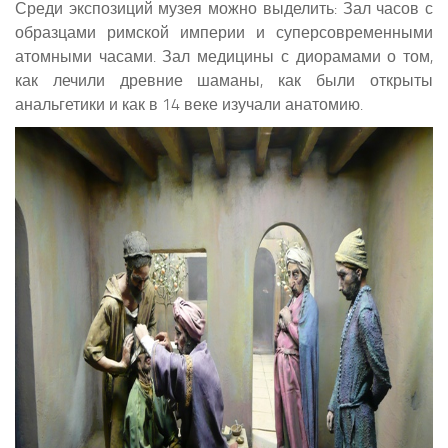
Среди экспозиций музея можно выделить: Зал часов с
образцами римской империи и суперсовременными
атомными часами. Зал медицины с диорамами о том,
как лечили древние шаманы, как были открыты
анальгетики и как в 14 веке изучали анатомию.