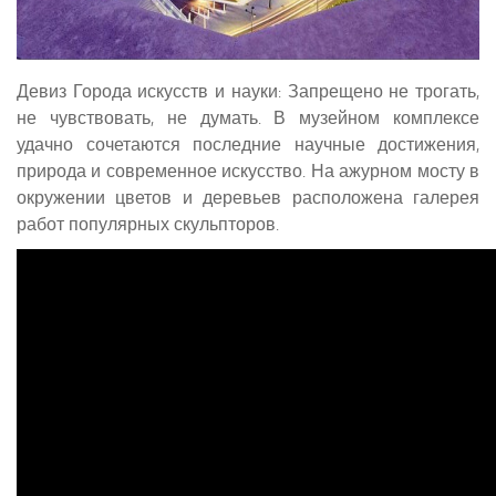
Девиз Города искусств и науки: Запрещено не трогать,
не чувствовать, не думать. В музейном комплексе
удачно сочетаются последние научные достижения,
природа и современное искусство. На ажурном мосту в
окружении цветов и деревьев расположена галерея
работ популярных скульпторов.