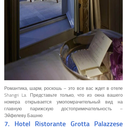
Романтика, шарм, роскошь – это все вас ждет в отеле
Shangri La. Представьте только, что из окна вашего
номера открывается умопомрачительный вид на
главную парижскую достопримечательность –
Эйфелеву Башню.
7. Hotel Ristorante Grotta Palazzese