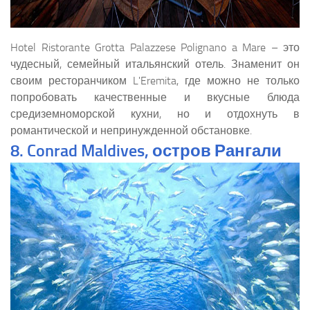
Hotel Ristorante Grotta Palazzese Polignano a Mare – это
чудесный, семейный итальянский отель. Знаменит он
своим ресторанчиком L'Eremita, где можно не только
попробовать качественные и вкусные блюда
средиземноморской кухни, но и отдохнуть в
романтической и непринужденной обстановке.
8. Conrad Maldives, остров Рангали