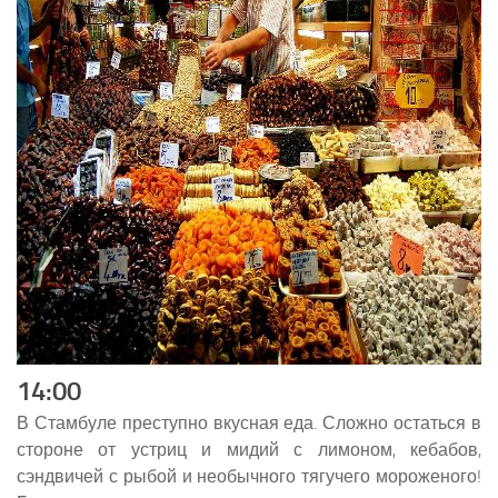
14:00
В Стамбуле преступно вкусная еда. Сложно остаться в
стороне от устриц и мидий с лимоном, кебабов,
сэндвичей с рыбой и необычного тягучего мороженого!