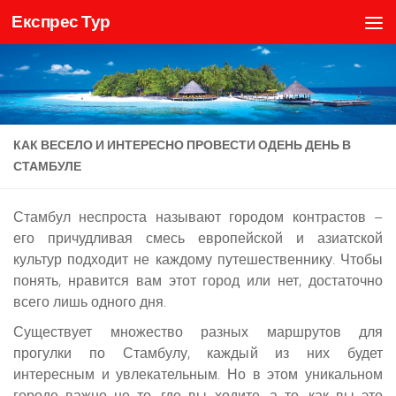
Експрес Тур
Skip to content
КАК ВЕСЕЛО И ИНТЕРЕСНО ПРОВЕСТИ ОДЕНЬ ДЕНЬ В
СТАМБУЛЕ
Стамбул неспроста называют городом контрастов –
его причудливая смесь европейской и азиатской
культур подходит не каждому путешественнику. Чтобы
понять, нравится вам этот город или нет, достаточно
всего лишь одного дня.
Существует множество разных маршрутов для
прогулки по Стамбулу, каждый из них будет
интересным и увлекательным. Но в этом уникальном
городе важно не то, где вы ходите, а то, как вы это