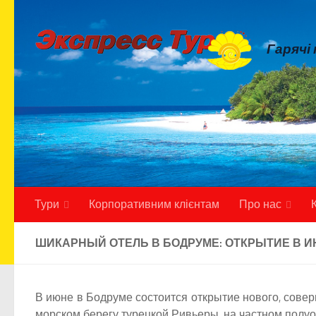
Skip to content
Гарячі
Тури
Корпоративним клієнтам
Про нас
ШИКАРНЫЙ ОТЕЛЬ В БОДРУМЕ: ОТКРЫТИЕ В И
В июне в Бодруме состоится открытие нового, совер
морском берегу турецкой Ривьеры, на частном полуо