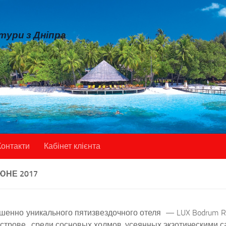
 тури з Дніпра
Контакти
Кабінет клієнта
ЮНЕ 2017
шенно уникального пятизвездочного отеля — LUX Bodrum Re
строве, среди сосновых холмов, усеянных экзотическими с