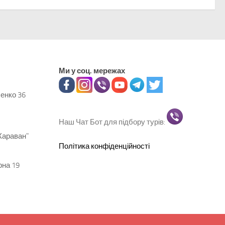
Ми у соц. мережах
ченко 36
Наш Чат Бот для підбору турів:
Караван"
Політика конфіденційності
рна 19