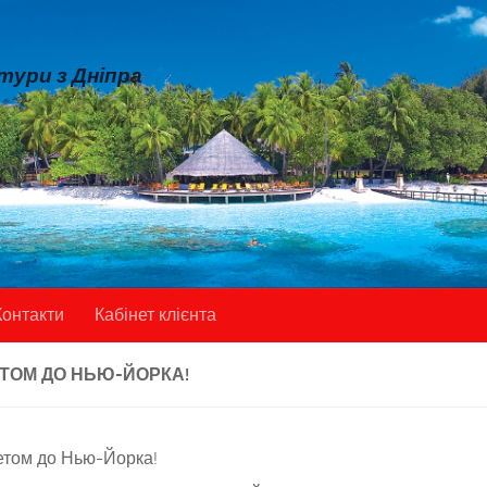
 тури з Дніпра
Контакти
Кабінет клієнта
ТОМ ДО НЬЮ-ЙОРКА!
етом до Нью-Йорка!