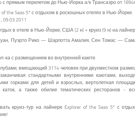
eas с прямым перелетом до Нью-Йорка а/к Трансаэро от 1894
of the Seas 5* с отдыхом в роскошных отелях в Нью-Йорке.
1, 09.03.2011
отдых в отеле в Нью-Йорке, США (2 н) + круиз (9 н) на лайнере 
ан, Пуэрто Рико — Шарлотта Амалия, Сен Томас — Сама
чел-ка с размещением во внутренней каюте.
лубами, вмещающий 3114 человек при двухместном размещ
 заканчивая стандартными внутренними каютами, выход
ыми горками для детей и взрослых, вертолетная площад
каток, а также обилие тематических ресторанов - вс
ать круиз-тур на лайнере Explorer of the Seas 5* с отд
вие!