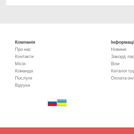
Компанія
Інформаці
Про нас
Новини
Контакти
Закорд. па
Місія
Візи
Команда
Каталог тур
Послуги
Оплата он
Відгуки