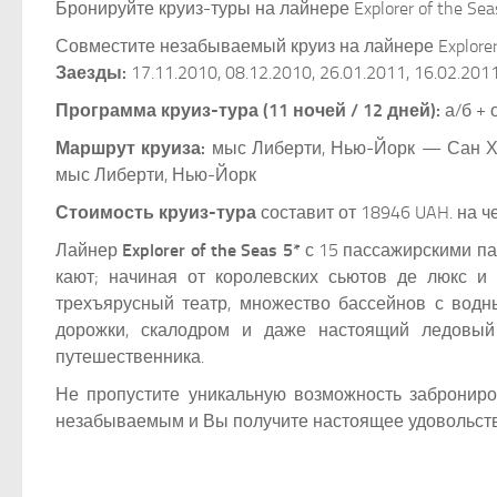
Бронируйте круиз-туры на лайнере Explorer of the S
Совместите незабываемый круиз на лайнере Explorer 
Заезды:
17.11.2010, 08.12.2010, 26.01.2011, 16.02.201
Программа круиз-тура (11 ночей / 12 дней):
а/б + 
Маршрут круиза:
мыс Либерти, Нью-Йорк — Сан Ху
мыс Либерти, Нью-Йорк
Стоимость круиз-тура
составит от 18946 UAH. на 
Лайнер
Explorer of the Seas 5*
с 15 пассажирскими па
кают; начиная от королевских сьютов де люкс и
трехъярусный театр, множество бассейнов с водн
дорожки, скалодром и даже настоящий ледовый 
путешественника.
Не пропустите уникальную возможность заброниров
незабываемым и Вы получите настоящее удовольст