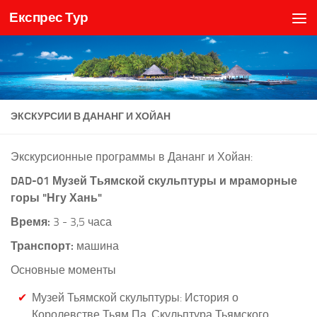
Експрес Тур
Skip to content
ЭКСКУРСИИ В ДАНАНГ И ХОЙАН
Экскурсионные программы в Дананг и Хойан:
DAD-01 Музей Тьямской скульптуры и мраморные
горы "Нгу Хань"
Время:
3 - 3,5 часа
Транспорт:
машина
Основные моменты
Музей Тьямской скульптуры: История о
Королевстве Тьям Па, Скульптура Тьямского