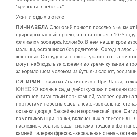
"крепости в небесах".
Ужин и отдых в отеле .
ПИННАВЕЛА
Слоновий приют в поселке в 65 км от
природоохранный проект, что стартовал в 1975 году
филиалом зоопарка Коломбо. В нем нашли кров взр
малыши, оставшиеся без родителей. Сегодня здесь
животных. Сотрудники
приюта
ухаживают за животн
могут
наблюдать за слонами во время купания в тро
за кормлением молоком из бутылки слонят, родивши
СИГИРИЯ
– один из 7 памятников Шри-Ланки, вклю
ЮНЕСКО: водные сады, действующая и сегодня сист
фонтанов, гигантский парк камней, галерея оригина
портретами небесных дев-апсар, «зеркальная стена
останки дворца, бассейны и королевский трон.
Сиги
памятников Шри-Ланки, включенных в список ЮНЕ
наследие»: водные сады, система прудов и фонтанов
камней, галерея фресок, «зеркальная стена», останк