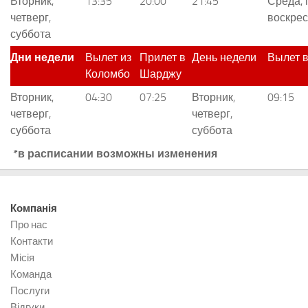
Вторник,
13:35
20:00
21:45
Среда, 
четверг,
воскре
суббота
Дни недели
Вылет из
Прилет в
День недели
Вылет в
Коломбо
Шарджу
Вторник,
04:30
07:25
Вторник,
09:15
четверг,
четверг,
суббота
суббота
*
в расписании возможны изменения
Компанія
Про нас
Контакти
Місія
Команда
Послуги
Відгуки