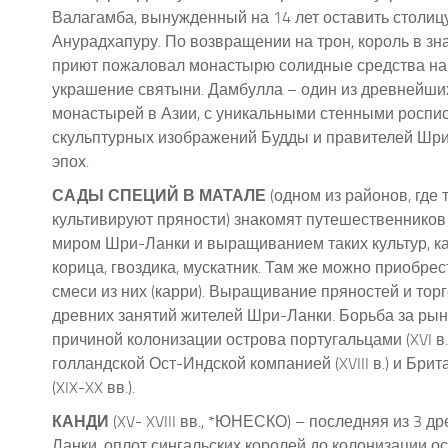
Валагамба, вынужденный на 14 лет оставить столиц
Анурадхапуру. По возвращении на трон, король в зн
приют пожаловал монастырю солидные средства на 
украшение святыни. Дамбулла – один из древнейши
монастырей в Азии, с уникальными стенными роспи
скульптурных изображений Будды и правителей Шр
эпох.
САДЫ СПЕЦИЙ В МАТАЛЕ
(одном из районов, где
культивируют пряности) знакомят путешественников
миром Шри-Ланки и выращиванием таких культур, ка
корица, гвоздика, мускатник. Там же можно приобрес
смеси из них (карри). Выращивание пряностей и торг
древних занятий жителей Шри-Ланки. Борьба за рын
причиной колонизации острова португальцами (XVI в.
голландской Ост-Индской компанией (XVII
I
в.) и Бри
(XIX-XX вв.).
КАНДИ
(XV- XVIII вв., *ЮНЕСКО) – последняя из 3 д
Ланки, оплот сингальских королей до колонизации о