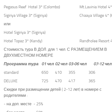
Pegasus Reef
Hotel 3* (Colombo)
Mt.Lavinia Hotel 4
Sigiriya Village
3* (Sigiriya)
Chaaya Village 4*
или
Hotel Sigiriya 3* (Sigiriya)
Hotel Topaz 3* (Kandy)
Randholee Resort
Стоимость тура В ДОЛ. для 1 чел. С РАЗМЕЩЕНИЕМ В
ДВУХМЕСТНОМ НОМЕРЕ
Программа тура
0
1
чел
0
2
чел
03-06 чел
0
7
-
12
чел
standard
650
410
355
306
DELUXE
725
470
417
365
Скидки при размещении детей ( 2-12 лет) в номере с
родителями :
- на доп. месте
- 25%