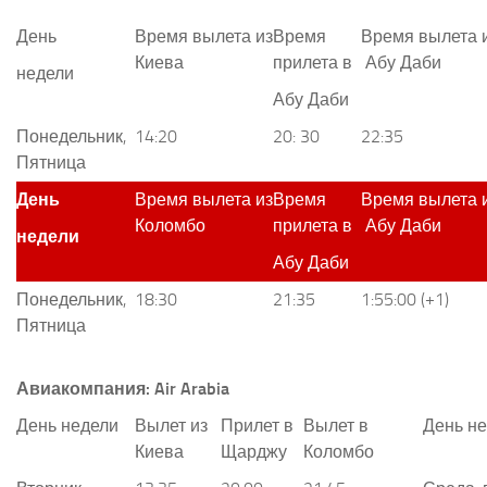
День
Время вылета из
Время
Время вылета 
Киева
прилета в
Абу Даби
недели
Абу Даби
Понедельник,
14:20
20: 30
22:35
Пятница
День
Время вылета из
Время
Время вылета 
Коломбо
прилета в
Абу Даби
недели
Абу Даби
Понедельник,
18:30
21:35
1:55:00 (+1)
Пятница
Авиакомпания:
Air
Arabia
День недели
Вылет из
Прилет в
Вылет в
День н
Киева
Щарджу
Коломбо