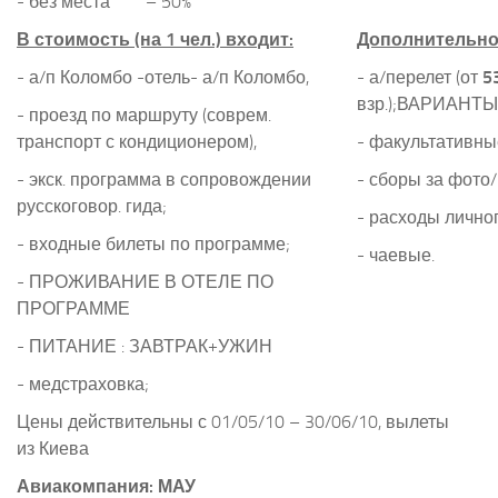
- без места
– 50%
В стоимость (на 1 чел.) входит:
Дополнительно
- а/п Коломбо -отель- а/п Коломбо,
- а/перелет (от
5
взр
.);ВАРИАНТЫ
- проезд по маршруту (с
оврем.
транспорт с кондиционером
),
- факультативны
- экск. программа в сопровождении
- сборы за фото
русскоговор. гида;
- расходы лично
- входные билеты по программе;
- чаевые.
- ПРОЖИВАНИЕ В ОТЕЛЕ ПО
ПРОГРАММЕ
- ПИТАНИЕ : ЗАВТРАК+УЖИН
- медстраховка;
Цены действительны с 01/05/10 – 30/06/10, в
ылеты
из Киева
Авиакомпания:
МАУ