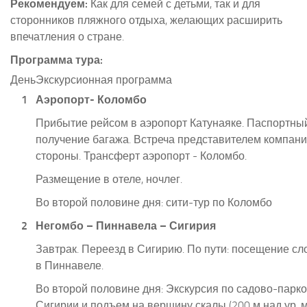
Рекомендуем:
Как для семей с детьми, так и для
сторонников пляжного отдыха, желающих расширить
впечатления о стране.
Программа тура:
День
Экскурсионная программа
1
Аэропорт- Коломбо
Прибытие рейсом в аэропорт Катунаяке. Паспортный
получение багажа. Встреча представителем компан
стороны
. Трансферт аэропорт - Коломбо.
Размещение в отеле
,
ночлег.
Во второй половине дня: сити-тур по Коломбо
2
Негомбо – Пиннавела – Сигирия
Завтрак. Переезд в Сигирию. По пути: посещение с
в Пиннавеле.
Во второй половине дня: Экскурсия по садово-парк
Сигирии и подъем на вершину скалы (200 м над ур. 