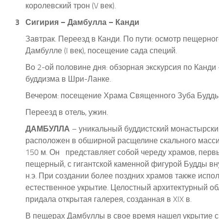
королевский трон (V век).
3
Сигирия – Дамбулла – Канди
Завтрак. Переезд в Канди. По пути: осмотр пещерног
Дамбулле (I век), посещение сада специй.
Во 2-ой половине дня: обзорная экскурсия по Канди
буддизма в Шри-Ланке.
Вечером: посещение Храма Священного Зуба Будды
Переезд в отель, ужин
.
ДАМБУЛЛА
– уникальный буддистский монастырски
расположен в обширной расщелине скального масс
150 м. Он
представляет собой череду храмов, первы
пещерный, с гигантской каменной фигурой Будды внут
н.э. При создании более поздних храмов также испо
естественное укрытие. Целостный архитектурный об
придала открытая галерея, созданная в XIX в.
В пещерах Дамбуллы в свое время нашел укрытие с