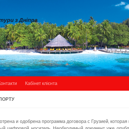
 тури з Дніпра
Контакти
Кабінет клієнта
ПОРТУ
трена и одобрена программа договора с Грузией, которая
тный цифровой носитель. Необходимый документ уже опу