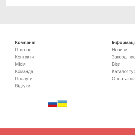
Компанія
Інформаці
Про нас
Новини
Контакти
Закорд. па
Місія
Візи
Команда
Каталог тур
Послуги
Оплата он
Відгуки