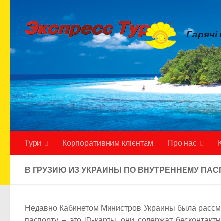
Skip to content
Гарячі
Тури
Корпоративним клієнтам
Про нас
В ГРУЗИЮ ИЗ УКРАИНЫ ПО ВНУТРЕННЕМУ ПАС
Недавно Кабинетом Министров Украины была рассмо
паспорту – это ID-карты, они содержат бесконтак