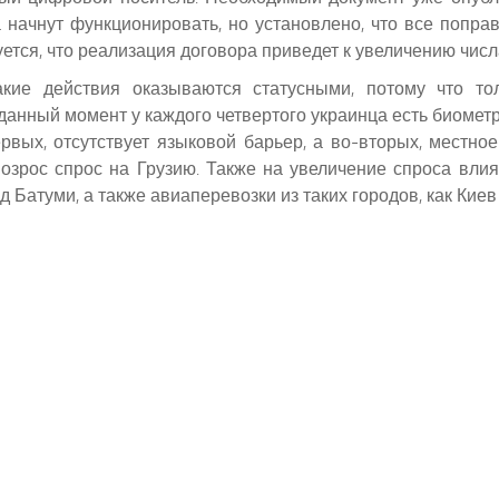
 начнут функционировать, но установлено, что все поправк
тся, что реализация договора приведет к увеличению числа
такие действия оказываются статусными, потому что 
 данный момент у каждого четвертого украинца есть биомет
ервых, отсутствует языковой барьер, а во-вторых, местно
возрос спрос на Грузию. Также на увеличение спроса влия
 Батуми, а также авиаперевозки из таких городов, как Киев