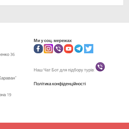
Ми у соц. мережах
ченко 36
Наш Чат Бот для підбору турів:
Караван"
Політика конфіденційності
рна 19