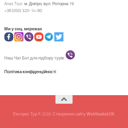
Anex Tour:
м. Дніпро, вул. Роторна 19
+38 (050) 320-14-80
Ми у соц. мережах
Наш Чат Бот для підбору турів:
Політика конфіденційності
Експрес Тур © 2026. Створення сайту
WebStudioLUX
.