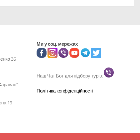
Ми у соц. мережах
ченко 36
Наш Чат Бот для підбору турів:
Караван"
Політика конфіденційності
рна 19