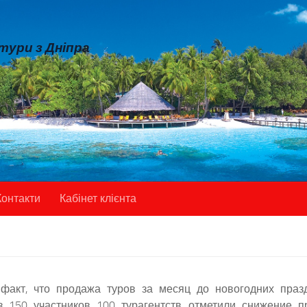
 тури з Дніпра
Контакти
Кабінет клієнта
факт, что продажа туров за месяц до новогодних празд
из 150 участников 100 турагентств отметили снижение