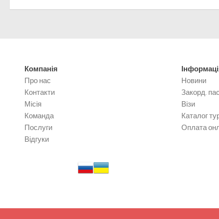
Компанія
Інформаці
Про нас
Новини
Контакти
Закорд. па
Місія
Візи
Команда
Каталог тур
Послуги
Оплата он
Відгуки