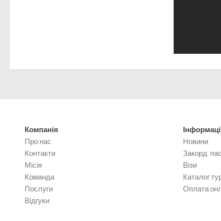
Компанія
Інформаці
Про нас
Новини
Контакти
Закорд. па
Місія
Візи
Команда
Каталог тур
Послуги
Оплата он
Відгуки