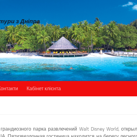
 тури з Дніпра
Контакти
Кабінет клієнта
грандиозного парка развлечений Walt Disney World, открыл
А. Пятизвездочная гостиница находится на берегу лесного