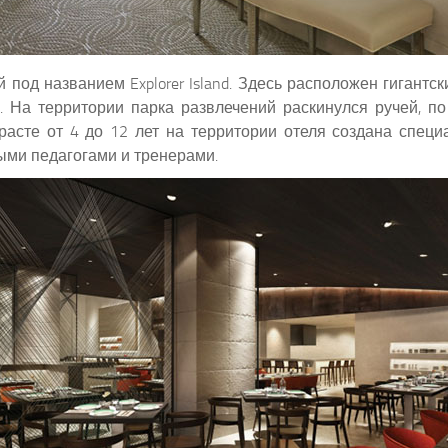
 под названием Explorer Island. Здесь расположен гигантс
. На территории парка развлечений раскинулся ручей, п
асте от 4 до 12 лет на территории отеля создана специал
ми педагогами и тренерами.