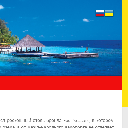
ся роскошный отель бренда Four Seasons, в котором
 озера, а от международного аэропорта ее отделяет