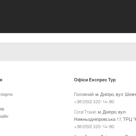
я
Офіси
Експрес Тур
спорти
Головний:
м. Дніпро, вул. Шев
+38 (050) 320-14-80
ів
Coral Travel:
м. Дніпро, вул.
лайн
Нижньодніпровська 17, ТРЦ "
+38 (050) 320-14-80