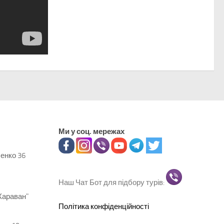
Ми у соц. мережах
ченко 36
Наш Чат Бот для підбору турів:
Караван"
Політика конфіденційності