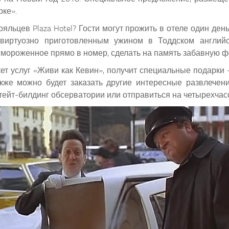
ке».
ояльцев Plaza Hotel? Гости могут прожить в отеле один де
 виртуозно приготовленным ужином в Тоддском англи
е мороженное прямо в номер, сделать на память забавную ф
пакет услуг «Живи как Кевин», получит специальные подар
же можно будет заказать другие интересные развлечения 
ейт-билдинг обсерватории или отправиться на четырехчас