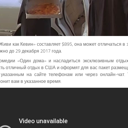
иви как Кевин» составляет $895, она может отличаться в з
жно до 29 декабря 2017 года.
комедии «Один дома» и насладиться эксклюзивным отды
ь отличный отдых в США и оформят для вас пакет размещени
указанным на сайте телефонам или через онлайн-чат. 
онит вам в указанное время.