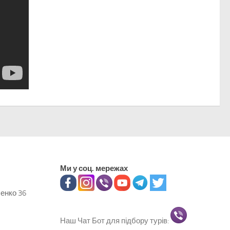
Ми у соц. мережах
ченко 36
Наш Чат Бот для підбору турів: