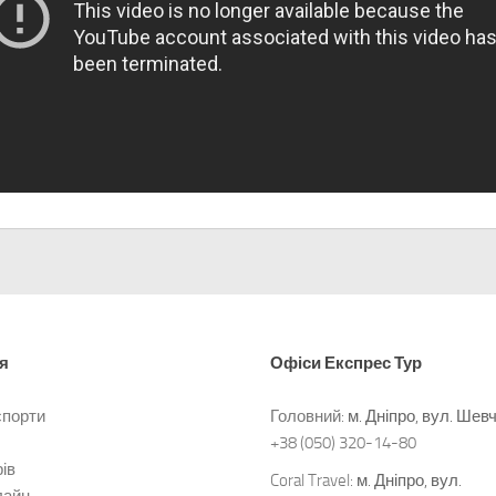
я
Офіси
Експрес Тур
спорти
Головний:
м. Дніпро, вул. Шев
+38 (050) 320-14-80
ів
Coral Travel:
м. Дніпро, вул.
лайн