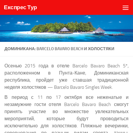
Експрес Тур
Skip to content
ДОМИНИКАНА: BARCELO BAVARO BEACH И ХОЛОСТЯКИ
Осенью 2015 года в отеле Barcelo Bavaro Beach 5*,
расположенном в Пунта-Кане, Доминиканская
республика, пройдет уже ставшая традиционной
неделя холостяков — Barcelo Bavaro Singles Week.
В период с 11 по 17 октября все неженатые и
незамужние гости отеля Barcelo Bavaro Beach смогут
принять участие во множестве увлекательных
мероприятий, которые будут проводиться
исключительно для холостяков. Пляжные вечеринки,
соревнования по разным видам спорта, танцы,