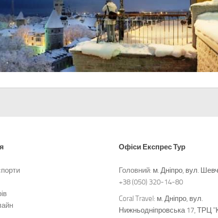
я
Офіси
Експрес Тур
спорти
Головний:
м. Дніпро, вул. Шев
+38 (050) 320-14-80
ів
Coral Travel:
м. Дніпро, вул.
лайн
Нижньодніпровська 17, ТРЦ "