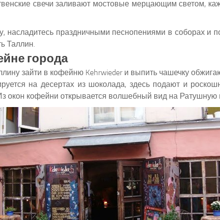
ственские свечи заливают мостовые мерцающим светом, каж
ку, насладитесь праздничными песнопениями в соборах и 
ь Таллин.
ейне города
аллину зайти в кофейню Kehrwieder и выпить чашечку обжиг
зируется на десертах из шоколада, здесь подают и роскош
з окон кофейни открывается волшебный вид на Ратушную 