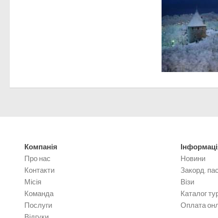
Компанія
Інформаці
Про нас
Новини
Контакти
Закорд. па
Місія
Візи
Команда
Каталог тур
Послуги
Оплата он
Відгуки