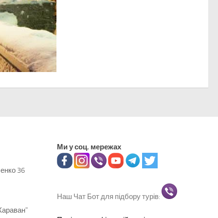
Ми у соц. мережах
ченко 36
Наш Чат Бот для підбору турів:
Караван"