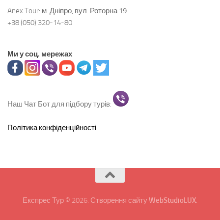
Anex Tour:
м. Дніпро, вул. Роторна 19
+38 (050) 320-14-80
Ми у соц. мережах
Наш Чат Бот для підбору турів:
Політика конфіденційності
Експрес Тур © 2026. Створення сайту
WebStudioLUX
.