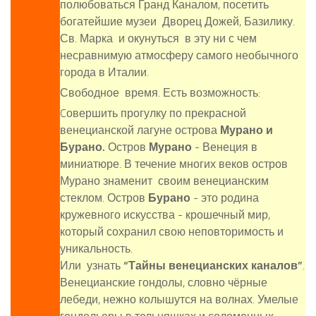
полюбоваться Гранд Каналом, посетить
богатейшие музеи Дворец Дожей, Базилику.
Св. Марка и окунуться в эту ни с чем
несравнимую атмосферу самого необычного
города в Италии.
Свободное время. Есть возможность:
Cовершить прогулку по прекрасной
венецианской лагуне острова
Мурано и
Бурано.
Остров
Мурано
- Венеция в
миниатюре. В течение многих веков остров
Мурано знаменит своим венецианским
стеклом. Остров
Бурано
- это родина
кружевного искусства - крошечный мир,
который сохранил свою неповторимость и
уникальность.
Или узнать
“
Тайны венецианских каналов
”
.
Венецианские гондолы, словно чёрные
лебеди, нежно колышутся на волнах. Умелые