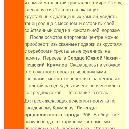
и самый маленький кристаллы в мире. Стену,
сделанную из 12 тонн сверкающих
хрустальных драгоценных камней, увидеть
танец солнца с месяцем и оставить свой
собственный след на кристальной дорожке.
… После осмотра в торговом центре можно
приобрести изысканные подарки из хрусталя
с серебром и хрустальные сувениры на
память. Переезд в
Сердце Южной Чехии -
Чешский Крумлов.
Оказавшись на улочках
этого уютного городка с черепичными
крышами, можно перенестись на несколько
столетий назад. Здесь ничего не изменилось
со средних веков... Поселение в отель.
Для всех желающих вечерняя прогулка по
загадочному Крумлову
“Легенды
средневекового города”
(30€). В обществе
экскурсовода в старинном костюме, мы
проведем незабываемые часы. Отведаем