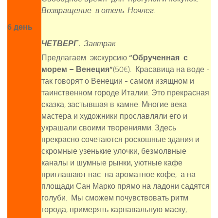
Возвращение в отель. Ночлег.
6 день
ЧЕТВЕРГ
.
Завтрак.
Предлагаем экскурсию
“Обрученная с
морем – Венеция”
(50€). Красавица на воде -
так говорят о Венеции - самом изящном и
таинственном городе Италии. Это прекрасная
сказка, застывшая в камне. Многие века
мастера и художники прославляли его и
украшали своими творениями. Здесь
прекрасно сочетаются роскошные здания и
скромные узенькие улочки, безмолвные
каналы и шумные рынки, уютные кафе
приглашают нас на ароматное кофе, а на
площади Сан Марко прямо на ладони садятся
голуби. Мы сможем почувствовать ритм
города, примерять карнавальную маску,