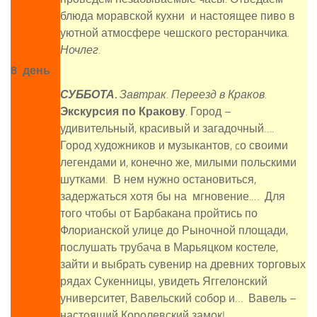
блюда моравской кухни и настоящее пиво в
уютной атмосфере чешского ресторанчика.
Ночлег.
8 день
СУББОТА.
Завтрак. Переезд в Краков.
Экскурсия по Кракову
. Город –
удивительный, красивый и загадочный….
Город художников и музыкантов, cо своими
легендами и, конечно же, милыми польскими
шутками. В нем нужно остановиться,
задержаться хотя бы на мгновение.… Для
того чтобы от Барбакана пройтись по
Флорианской улице до Рыночной площади,
послушать трубача в Марьяцком костеле,
зайти и выбрать сувенир на древних торговых
рядах Сукенницы, увидеть Яггелонский
университет, Вавельский собор и… Вавель –
настоящий Королевский замок!