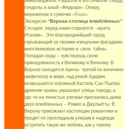
Микеланджело, Рафаэля и Боттичелли. Пиццу,
гондолы и алый «Феррари». Оперу,
мороженое и сумочки «Prada».
Экскурсия
“
Верона-столица влюблённых
”
.
Сегодня перед нами откроются «врата
Италии». Это благороднейший город,
скрывающий за своими изящными фасадами
многовековую историю и свои тайны.
Попадая сюда – чувствуешь свою
принадлежность к Великому и Вечному. В
Вероне находится Арена- третий по величине
амфитеатр в мире, над рекой Адидже
возвышается огромный Кастель Сан Пьетро,
древние храмы украшают улицы города, а
где-то на тенистых улочках притаились дома
двух влюбленных – Ромео и Джульетты. В
Верону приезжают настоящие романтики и
бродят по прохладным улицам в надежде
встретить такую же любовь, как у героев