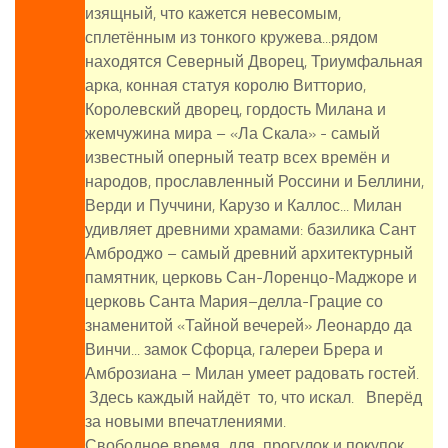
изящный, что кажется невесомым,
сплетённым из тонкого кружева...рядом
находятся Северный Дворец, Триумфальная
арка, конная статуя королю Витторио,
Королевский дворец, гордость Милана и
жемчужина мира – «Ла Скала» - самый
известный оперный театр всех времён и
народов, прославленный Россини и Беллини,
Верди и Пуччини, Карузо и Каллос... Милан
удивляет древними храмами: базилика Сант
Амброджо – самый древний архитектурный
памятник, церковь Сан-Лоренцо-Маджоре и
церковь Санта Мария–делла-Грацие со
знаменитой «Тайной вечерей» Леонардо да
Винчи... замок Сфорца, галереи Брера и
Амброзиана – Милан умеет радовать гостей.
Здесь каждый найдёт то, что искал. Вперёд
за новыми впечатлениями.
Свободное время для прогулок и покупок.