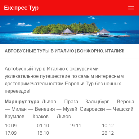
Експрес Тур
Skip to content
АВТОБУСНЫЕ ТУРЫ В ИТАЛИЮ | БОНЖОРНО, ИТАЛИЯ!
Автобусный тур в Италию с экскурсиями —
увлекательное путешествие по самым интересным
достопримечательностям Европы! Тур без ночных
переездов!
Маршрут тура:
Львов — Прага —Зальцбург — Верона
— Милан — Венеция — Музей Сваровски — Чешский
Крумлов — Краков — Львов
10.09
01.10
19.11
10.12
17.09
15.10
28.12