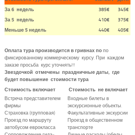
За 6 недель
3
8
5
€
3
45€
За 5 недель
4
1
0
€
3
7
5
€
Меньше 5 недель
440
€
405
€
Оплата тура производится в гривнах по
по
фиксированному коммерческому курсу. При каждом
заказе просьба курс уточнять!!!
Звездочкой отмечены праздничные даты, где
будет повышение стоимости тура
Стоимость включает
Стоимость не включает
Встреча представителем
Входные билеты в
фирмы
экскурсионные объекты.
Страховка (групповая)
Факультативные экскурсии
Проезд по маршруту
Проезд в общественном
автобусом еврокласса
транспорте
Сопровождение гида-
Личные расходы (обеды,