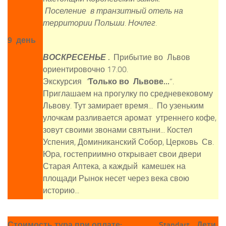
Поселение в транзитный отель на
территории Польши. Ночлег.
9 день
ВОСКРЕСЕНЬЕ .
Прибытие во Львов
ориентировочно 17.00.
Экскурсия
“
Только во Львове…
”.
Приглашаем на прогулку по средневековому
Львову. Тут замирает время... По узеньким
улочкам разливается аромат утреннего кофе,
зовут своими звонами святыни... Костел
Успения, Доминиканский Собор, Церковь Св.
Юра, гостеприимно открывает свои двери
Старая Аптека, а каждый камешек на
площади Рынок несет через века свою
историю...
Стоимость тура при оплате:
Standart
Дети