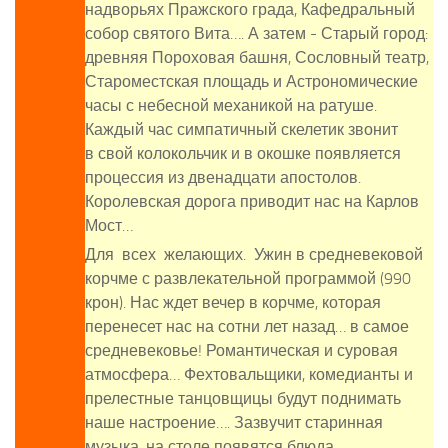
надворьях Пражского града, Кафедральный
собор святого Вита…. А затем - Старый город:
древняя Пороховая башня, Сословный театр,
Староместская площадь и Астрономические
часы с небесной механикой на ратуше.
Каждый час симпатичный скелетик звонит
в свой колокольчик и в окошке появляется
процессия из двенадцати апостолов.
Королевская дорога приводит нас на Карлов
Мост…
Для всех желающих. Ужин в средневековой
корчме с развлекательной программой (990
крон). Нас ждет вечер в корчме, которая
перенесет нас на сотни лет назад… в самое
средневековье! Романтическая и суровая
атмосфера… Фехтовальщики, комедианты и
прелестные танцовщицы будут поднимать
наше настроение…. Зазвучит старинная
музыка, на столе появятся блюда,