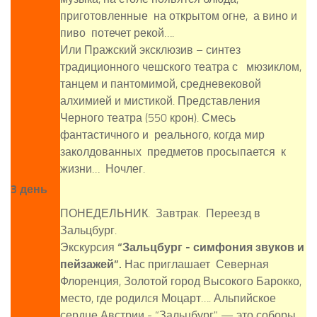
приготовленные на открытом огне, а вино и
пиво потечет рекой….
Или Пражский эксклюзив – синтез
традиционного чешского театра с мюзиклом,
танцем и пантомимой, средневековой
алхимией и мистикой. Представления
Черного театра (550 крон). Смесь
фантастичного и реального, когда мир
заколдованных предметов просыпается к
жизни… Ночлег.
3 день
ПОНЕДЕЛЬНИК. Завтрак. Переезд в
Зальцбург.
Экскурсия
“Зальцбург - симфония звуков и
пейзажей”.
Нас приглашает Северная
Флоренция, Золотой город Высокого Барокко,
место, где родилcя Моцарт…. Альпийское
сердце Австрии - “Зальцбург" — это соборы