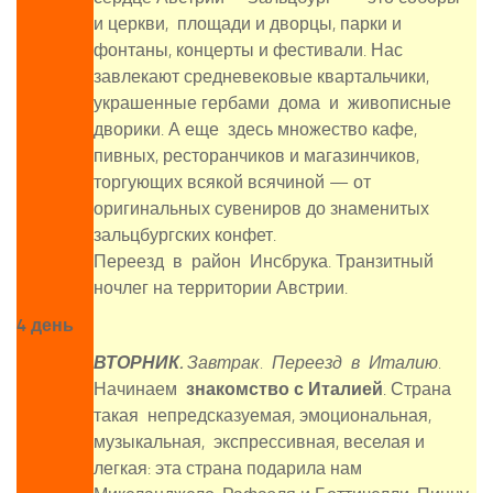
и церкви, площади и дворцы, парки и
фонтаны, концерты и фестивали. Нас
завлекают средневековые квартальчики,
украшенные гербами дома и живописные
дворики. А еще здесь множество кафе,
пивных, ресторанчиков и магазинчиков,
торгующих всякой всячиной — от
оригинальных сувениров до знаменитых
зальцбургских конфет.
Переезд в район Инсбрука. Транзитный
ночлег на территории Австрии.
4 день
ВТОРНИК.
Завтрак.
Переезд в Италию.
Начинаем
знакомство с Италией
. Страна
такая непредсказуемая, эмоциональная,
музыкальная, экспрессивная, веселая и
легкая: эта страна подарила нам