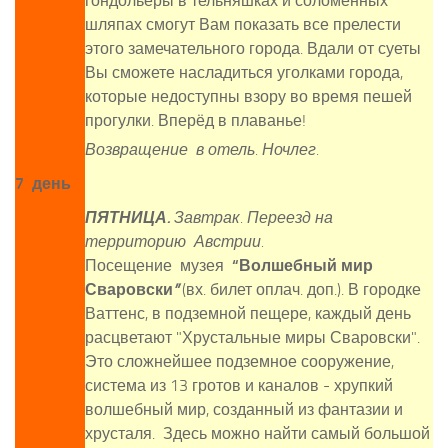
гондольеры в тельняшках и соломенных
шляпах смогут Вам показать все прелести
этого замечательного города. Вдали от суеты
Вы сможете насладиться уголками города,
которые недоступны взору во время пешей
прогулки. Вперёд в плаванье!
Возвращение в отель. Ночлег.
7 день
ПЯТНИЦА.
Завтрак. Переезд на
территорию Австрии.
Посещение музея
“
Волшебный мир
Сваровски
”
(вх. билет оплач. доп.). В городке
Ваттенс, в подземной пещере, каждый день
расцветают "Хрустальные миры Сваровски".
Это сложнейшее подземное сооружение,
система из 13 гротов и каналов - хрупкий
волшебный мир, созданный из фантазии и
хрусталя. Здесь можно найти самый большой