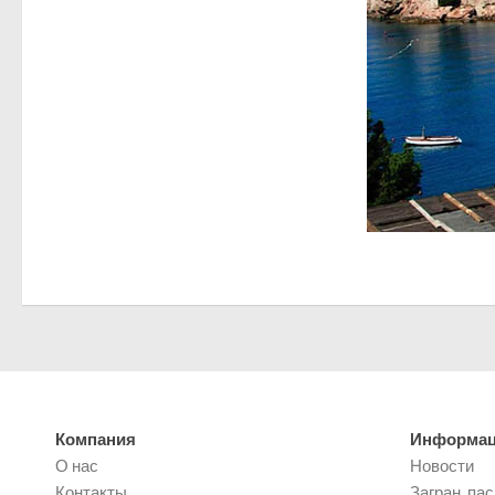
Компания
Информа
О нас
Новости
Контакты
Загран. па