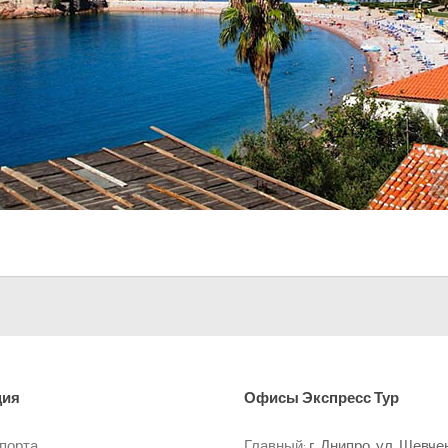
ция
Офисы
Экспресс Тур
спорта
Главный:
г. Днипро, ул. Шевче