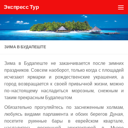
Экспресс Тур
Skip to content
ЗИМА В БУДАПЕШТЕ
Зима в Будапеште не заканчивается после зимних
праздников. Совсем наоборот, только когда с площадей
исчезают ярмарки и рождественские украшения, а
город возвращается к своей привычной жизни, можно
по-настоящему насладиться морозным, снежным и
таким прекрасным Будапештом.
Обязательно прогуляйтесь по заснеженным холмам,
любуясь видами парламента и обоих берегов Дуная,
посетите руинные бары в еврейском квартале,
насладитесь роскошной архитектурой в Музее