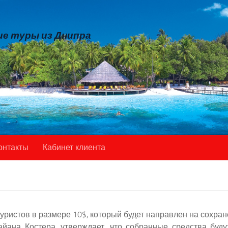
е туры из Днипра
онтакты
Кабинет клиента
туристов в размере 10$, который будет направлен на сохра
айана Костера, утверждает, что собранные средства буд