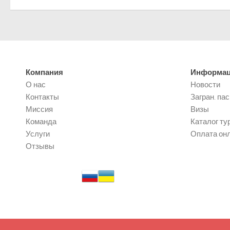
Компания
Информа
О нас
Новости
Контакты
Загран. па
Миссия
Визы
Команда
Каталог ту
Услуги
Оплата он
Отзывы