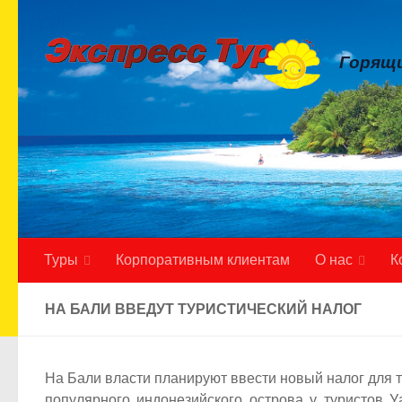
Skip to content
Горящи
Туры
Корпоративным клиентам
О нас
К
НА БАЛИ ВВЕДУТ ТУРИСТИЧЕСКИЙ НАЛОГ
На Бали власти планируют ввести новый налог для 
популярного индонезийского острова у туристов У