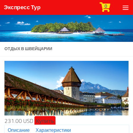
0
Экспресс Тур
Skip to content
ОТДЫХ В ШВЕЙЦАРИИ
231.00 USD
Купить
Описание
Характеристики