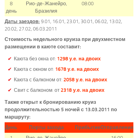
8
Рио-де-Жанейро,
08:00
день
Бразилия
Даты заездов:
9.01, 16.01, 23.01, 30.01, 06.02, 13.02,
20.02, 27.02, 06.03.2011
Стоимость недельного круиза при двухместном
размещении в каюте составит:
Каюта без окна от:
1298 у.е. на двоих
Каюта с окном от:
1678 у.е. на двоих
Каюта с балконом от:
2058 у.е. на двоих
Свит с балконом: от
2318 у.е. на двоих
Также открыт к бронированию круиз
продолжительностью 5 ночей с 13.03.2011 по
маршруту:
День
Порты захода
Прибытие
Отправление
1
Рио-де-Жанейро,
16:00