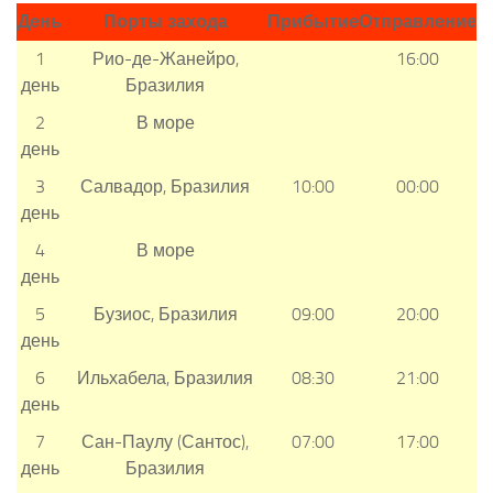
День
Порты захода
Прибытие
Отправление
1
Рио-де-Жанейро,
16:00
день
Бразилия
2
В море
день
3
Салвадор, Бразилия
10:00
00:00
день
4
В море
день
5
Бузиос, Бразилия
09:00
20:00
день
6
Ильхабела, Бразилия
08:30
21:00
день
7
Сан-Паулу (Сантос),
07:00
17:00
день
Бразилия