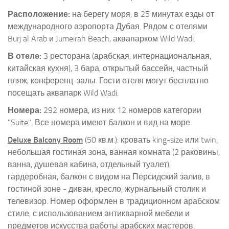
Расположение:
на берегу моря, в 25 минутах езды от
международного аэропорта Дубая. Рядом с отелями
Burj al Arab и Jumeirah Beach, аквапарком Wild Wadi.
В отеле:
3 ресторана (арабская, интернациональная,
китайская кухня), 3 бара, открытый бассейн, частный
пляж, конференц-залы. Гости отеля могут бесплатно
посещать аквапарк Wild Wadi.
Номера:
292 номера, из них 12 номеров категории
"Suite". Все номера имеют балкон и вид на море.
Deluxe Balcony Room
(50 кв.м.): кровать king-size или twin,
небольшая гостиная зона, ванная комната (2 раковины,
ванна, душевая кабина, отдельный туалет),
гардеробная, балкон с видом на Персидский залив, в
гостиной зоне - диван, кресло, журнальный столик и
телевизор. Номер оформлен в традиционном арабском
стиле, с использованием антикварной мебели и
предметов искусства работы арабских мастеров.