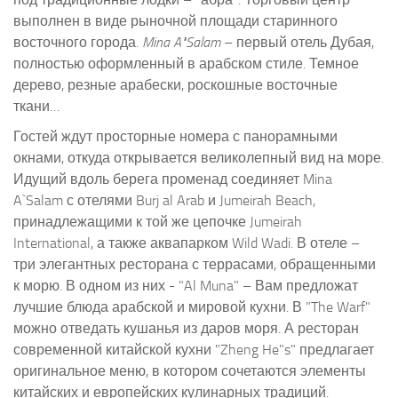
выполнен в виде рыночной площади старинного
восточного города.
Mina A"Salam
– первый отель Дубая,
полностью оформленный в арабском стиле. Темное
дерево, резные арабески, роскошные восточные
ткани…
Гостей ждут просторные номера с панорамными
окнами, откуда открывается великолепный вид на море.
Идущий вдоль берега променад соединяет Mina
A`Salam с отелями Burj al Arab и Jumeirah Beach,
принадлежащими к той же цепочке Jumeirah
International, а также аквапарком Wild Wadi. В отеле –
три элегантных ресторана с террасами, обращенными
к морю. В одном из них - "Al Muna" – Вам предложат
лучшие блюда арабской и мировой кухни. В "The Warf"
можно отведать кушанья из даров моря. А ресторан
современной китайской кухни "Zheng He"s" предлагает
оригинальное меню, в котором сочетаются элементы
китайских и европейских кулинарных традиций.