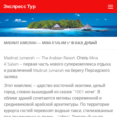
Экспресс Тур
Skip to content
MADINAT JUMEIRAH — MINA A`SALAM 5* В ОАЭ, ДУБАЙ
Madinat Jumeirah — The Arabian Resort. Отель Mina
A`Salam – первая часть нового суперкомплекса отдыха
и развлечений Madinat Jumeirah на берегу Персидского
залива.
Этот комплекс – царство восточной экзотики, целый
город, словно вышедший из сказок "1001 ночи". В
облике зданий сочетаются мотивы современной и
средневековой арабской архитектуры. По территории
курорта гостей перевозят водные такси, стилизованные
под традиционные лодки – "абра". Торговый центр