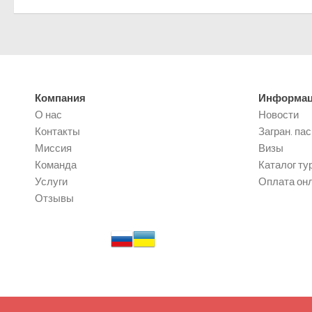
Компания
Информа
О нас
Новости
Контакты
Загран. па
Миссия
Визы
Команда
Каталог ту
Услуги
Оплата он
Отзывы