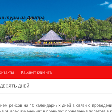
е туры из Днипра
онтакты
Кабинет клиента
 ДЕСЯТЬ ДНЕЙ
ием рейсов на 10 календарных дней в связи с проведен
 об всех изменениях в правилах проведения полётов), в ко