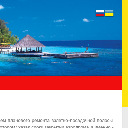
ием планового ремонта взлетно-посадочной полосы.
тором указал сроки закрытии аэродрома, а именно -