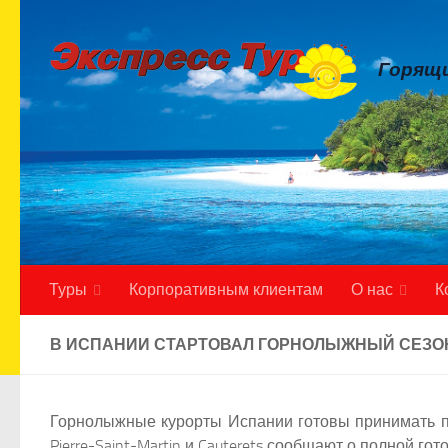
Skip to content
Горящи
Туры
Корпоративным клиентам
О нас
К
В ИСПАНИИ СТАРТОВАЛ ГОРНОЛЫЖНЫЙ СЕЗОН 
Горнолыжные курорты Испании готовы принимать пок
Pierre-Saint-Martin и Cauterets сообщают о полной г