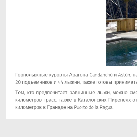
Горнолыжные курорты Арагона Candanchú и Astún, н
20 подъемников и 44 лыжни, также готовы принимать тури
Тем, кто предпочитает равнинные лыжи, можно сме
километров трасс, также в Каталонских Пиренеях от
километров в Гранаде на Puerto de la Ragua.