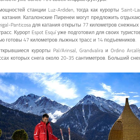
ностей станции Luz-Ardiden, тогда как курорты Saint-Lary
катания. Каталонские Пиренеи могут предложить отдыхающи
igal-Panticosa для катания открыты 77 километров снежных т
асс. Курорт Espot Esquí уже подготовил для своих туристо
стью готовы 47 километров лыжных трасс и 14 подъемников.
рывшиеся курорты Pal/Arinsal, Grandvalira и Ordino Arca
на трассах которых снега около 20-35 сантиметров. Больши