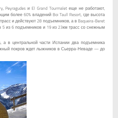
, Peyragudes и El Grand Tourmalet еще не работают,
м более 60% владений Boi Taull Resort, где высота
расс и действуют 28 подъемников, а в Baqueira-Beret
в 5 из 6 подъемников и 19 из 23км трасс со снежным
lís, а в центральной части Испании два подъемника
й снежный покров ждет лыжников в Сьерра-Неваде — до