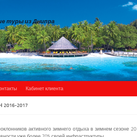
е туры из Днипра
онтакты
Кабинет клиента
2016-2017
лонников активного зимнего отдыха в зимнем сезоне 2016
отовности уже более 70% своей инфраструктуры.