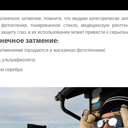
олнечное затмение, помните, что медики категорически з
фотопленки, тонированное стекло, медицинскую рентге
защиту глаз, и их использование может привести к серьез
лнечное затмение:
тмениями (продаются в магазинах фототехники)
 ультрафиолета)
ем серебра