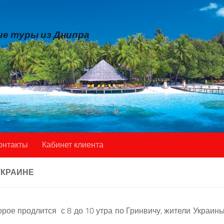
е туры из Днипра
онтакты
Кабинет клиента
УКРАИНЕ
орое продлится с 8 до 10 утра по Гринвичу, жители Украин