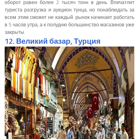
оборот равен более 2 тысяч тонн в день. Впечатлит
туриста разгрузка и аукцион тунца, но понаблюдать за
всем этим сможет не каждый: рынок начинает работать
в 5 часов утра, а к полудню большинство магазинов уже
закрыты.
12. Великий базар, Турция