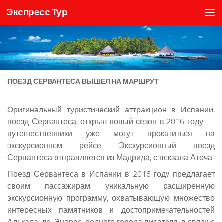
Экспресс Тур
Skip to content
ПОЕЗД СЕРВАНТЕСА ВЫШЕЛ НА МАРШРУТ
Оригинальный туристический аттракцион в Испании,
поезд Сервантеса, открыл новый сезон в 2016 году —
путешественники уже могут прокатиться на
экскурсионном рейсе. Экскурсионный поезд
Сервантеса отправляется из Мадрида, с вокзала Аточа.
Поезд Сервантеса в Испании в 2016 году предлагает
своим пассажирам уникальную расширенную
экскурсионную программу, охватывающую множество
интересных памятников и достопримечательностей
Алькала-де-Энарес, родного города писателя, в связи с