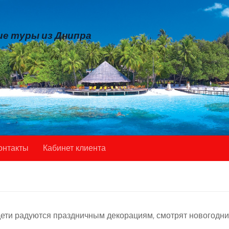
е туры из Днипра
онтакты
Кабинет клиента
 дети радуются праздничным декорациям, смотрят новогодн