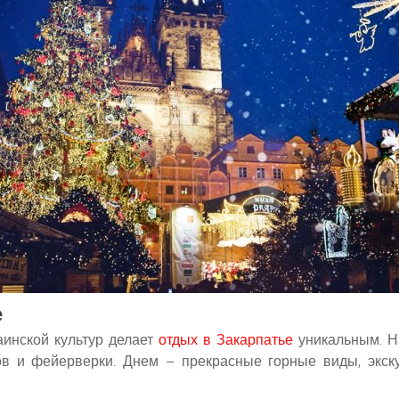
е
аинской культур делает
отдых в Закарпатье
уникальным. Н
ов и фейерверки. Днем – прекрасные горные виды, экску