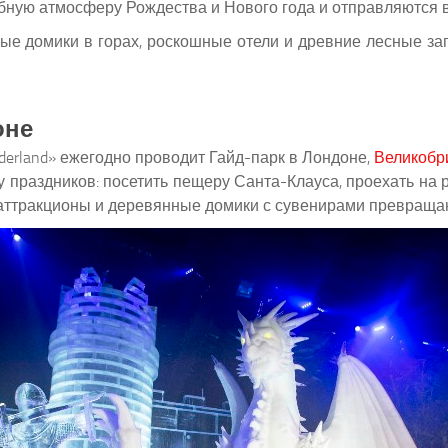
бную атмосферу Рождества и Нового года и отправляются 
е домики в горах, роскошные отели и древние лесные зап
оне
erland» ежегодно проводит Гайд-парк в Лондоне,
Великобр
 праздников: посетить пещеру Санта-Клауса, проехать на
, аттракционы и деревянные домики с сувенирами превраща