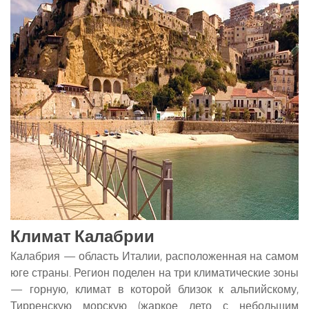
Климат Калабрии
Калабрия — область Италии, расположенная на самом
юге страны. Регион поделен на три климатические зоны
— горную, климат в которой близок к альпийскому,
Тирренскую морскую (жаркое лето с небольшим