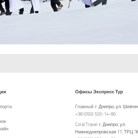
ция
Офисы
Экспресс Тур
спорта
Главный:
г. Днипро, ул. Шевче
+38 (050) 320-14-80
ров
Coral Travel:
г. Днипро, ул.
лайн
Нижнеднепровская 17, ТРЦ "