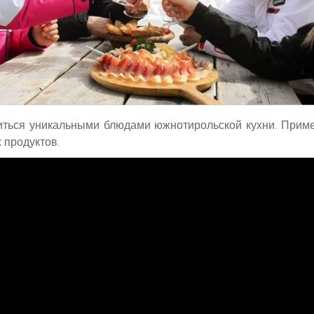
диться уникальными блюдами южнотирольской кухни. Примеч
 продуктов.