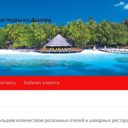
е туры из Днипра
онтакты
Кабинет клиента
льшим количеством роскошных отелей и шикарных рестора