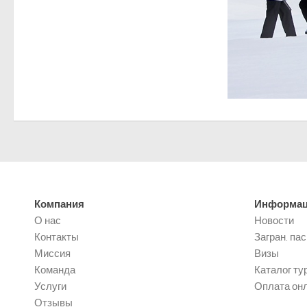
Компания
Информа
О нас
Новости
Контакты
Загран. па
Миссия
Визы
Команда
Каталог ту
Услуги
Оплата он
Отзывы