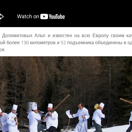
е Доломитовых Альп и известен на всю Европу своим ка
 более 130 километров и 52 подъемника объединены в одну 
ря.