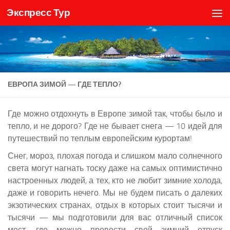
Экспресс Тур
Skip to content
ЕВРОПА ЗИМОЙ — ГДЕ ТЕПЛО?
Где можно отдохнуть в Европе зимой так, чтобы было и
тепло, и не дорого? Где не бывает снега — 10 идей для
путешествий по теплым европейским курортам!
Снег, мороз, плохая погода и слишком мало солнечного
света могут нагнать тоску даже на самых оптимистично
настроенных людей, а тех, кто не любит зимние холода,
даже и говорить нечего. Мы не будем писать о далеких
экзотических странах, отдых в которых стоит тысячи и
тысячи — мы подготовили для вас отличный список
мест, где можно провести свой зимний отпуск