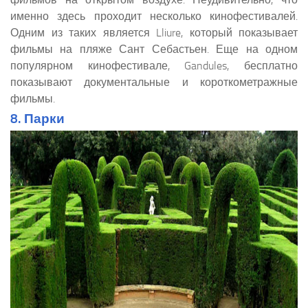
именно здесь проходит несколько кинофестивалей.
Одним из таких является Lliure, который показывает
фильмы на пляже Сант Себастьен. Еще на одном
популярном кинофестивале, Gandules, бесплатно
показывают документальные и короткометражные
фильмы.
8. Парки