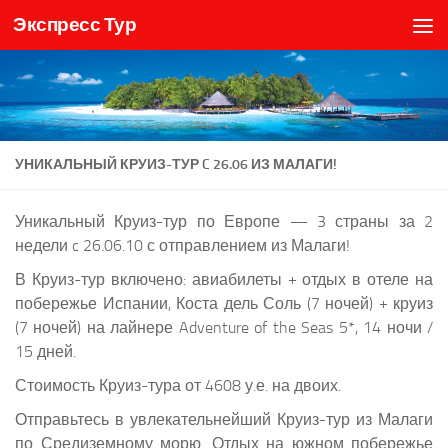
Экспресс Тур
Skip to content
УНИКАЛЬНЫЙ КРУИЗ-ТУР C 26.06 ИЗ МАЛАГИ!
Уникальный Круиз-тур по Европе — 3 страны за 2
недели c 26.06.10 с отправлением из Малаги!
В Круиз-тур включено: авиабилеты + отдых в отеле на
побережье Испании, Коста дель Соль (7 ночей) + круиз
(7 ночей) на лайнере Adventure of the Seas 5*, 14 ночи /
15 дней.
Стоимость Круиз-тура от 4608 у.е. на двоих.
Отправьтесь в увлекательнейший Круиз-тур из Малаги
по Средиземному морю. Отдых на южном побережье