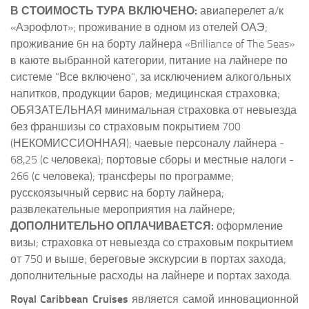
В СТОИМОСТЬ ТУРА ВКЛЮЧЕНО:
авиаперелет а/к
«Аэрофлот»; проживание в одном из отелей ОАЭ;
проживание 6н на борту лайнера «Brilliance of The Seas»
в каюте выбранной категории, питание на лайнере по
системе "Все включено", за исключением алкогольных
напитков, продукции баров; медицинская страховка;
ОБЯЗАТЕЛЬНАЯ минимальная страховка от невыезда
без франшизы со страховым покрытием 700
(НЕКОМИССИОННАЯ); чаевые персоналу лайнера -
68,25 (с человека); портовые сборы и местные налоги -
266 (с человека); трансферы по программе;
русскоязычный сервис на борту лайнера;
развлекательные мероприятия на лайнере;
ДОПОЛНИТЕЛЬНО ОПЛАЧИВАЕТСЯ:
оформление
визы; страховка от невыезда со страховым покрытием
от 750 и выше; береговые экскурсии в портах захода;
дополнительные расходы на лайнере и портах захода.
Royal Caribbean Cruises
является самой инновационной