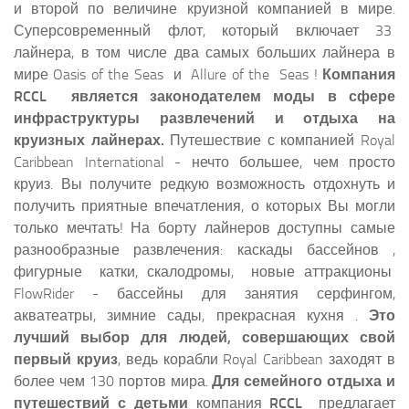
и второй по величине круизной компанией в мире.
Суперсовременный флот, который включает 33
лайнера, в том числе два самых больших лайнера в
мире Oasis of the Seas и Allure of the Seas !
Компания
RCCL является законодателем моды в сфере
инфраструктуры развлечений и отдыха на
круизных лайнерах.
Путешествие с компанией Royal
Caribbean International - нечто большее, чем просто
круиз. Вы получите редкую возможность отдохнуть и
получить приятные впечатления, о которых Вы могли
только мечтать! На борту лайнеров доступны самые
разнообразные развлечения: каскады бассейнов ,
фигурные катки, скалодромы, новые аттракционы
FlowRider - бассейны для занятия серфингом,
акватеатры, зимние сады, прекрасная кухня .
Это
лучший выбор для людей, совершающих свой
первый круиз
, ведь корабли Royal Caribbean заходят в
более чем 130 портов мира.
Для семейного отдыха и
путешествий с детьми
компания
RCCL
предлагает