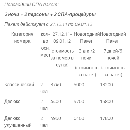
Новогодний СПА пакет!
2 ночи + 2 персоны + 2 СПА-процедуры
Пакет действует с 27.12.11 по 09.01.12
Категория
кол-
27.12.11-
Новогодний
Новогодний
номера
во
09.01.12
Пакет
Пакет
осн.
(стоимость
3 дня/2
7 дней/6
мест
за номер в
ночи
ночей
сутки)
(стоимость
(стоимость
за пакет)
за пакет)
Классический
2
3740
5000
13200
чел
Делюкс
2
4400
5700
15800
чел
Делюкс
2
4950
6400
17800
улучшенный
чел