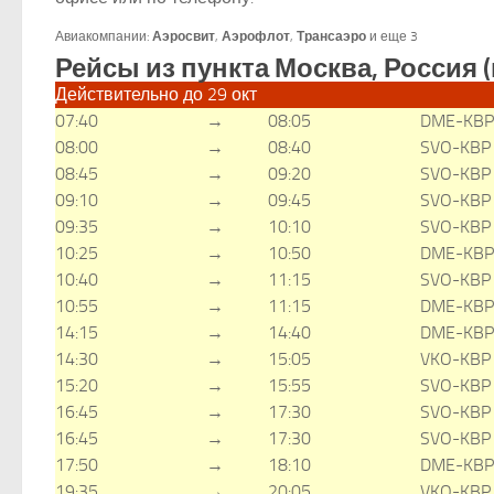
Авиакомпании:
Аэросвит
,
Аэрофлот
,
Трансаэро
и еще 3
Рейсы из пункта Москва, Россия (
Действительно до 29 окт
07:40
→
08:05
DME-KBP
08:00
→
08:40
SVO-KBP
08:45
→
09:20
SVO-KBP
09:10
→
09:45
SVO-KBP
09:35
→
10:10
SVO-KBP
10:25
→
10:50
DME-KBP
10:40
→
11:15
SVO-KBP
10:55
→
11:15
DME-KBP
14:15
→
14:40
DME-KBP
14:30
→
15:05
VKO-KBP
15:20
→
15:55
SVO-KBP
16:45
→
17:30
SVO-KBP
16:45
→
17:30
SVO-KBP
17:50
→
18:10
DME-KBP
19:35
→
20:05
VKO-KBP