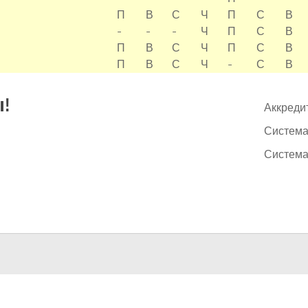
П
В
С
Ч
П
С
В
-
-
-
Ч
П
С
В
П
В
С
Ч
П
С
В
П
В
С
Ч
-
С
В
!
Аккреди
Система
Система