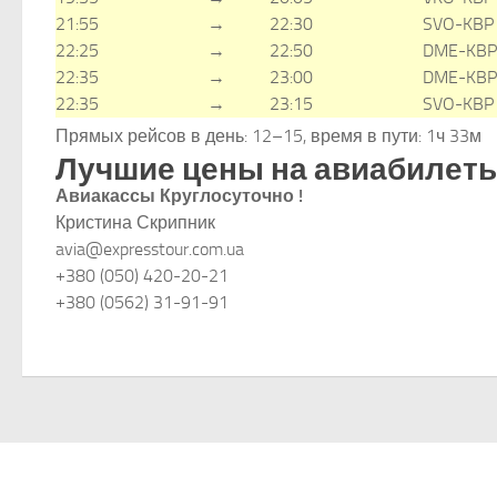
21:55
→
22:30
SVO-KBP
22:25
→
22:50
DME-KBP
22:35
→
23:00
DME-KBP
22:35
→
23:15
SVO-KBP
Прямых рейсов в день: 12–15, время в пути: 1ч 33м
Лучшие цены на авиабилеты
Авиакассы Круглосуточно !
Кристина Скрипник
avia@expresstour.com.ua
+380 (050) 420-20-21
+380 (0562) 31-91-91