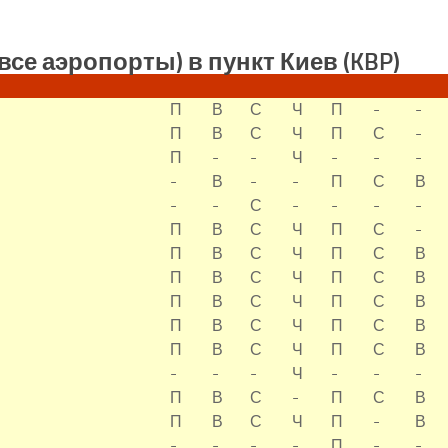
все аэропорты) в пункт Киев (KBP)
П
В
С
Ч
П
-
-
П
В
С
Ч
П
С
-
П
-
-
Ч
-
-
-
-
В
-
-
П
С
В
-
-
С
-
-
-
-
П
В
С
Ч
П
С
-
П
В
С
Ч
П
С
В
П
В
С
Ч
П
С
В
П
В
С
Ч
П
С
В
П
В
С
Ч
П
С
В
П
В
С
Ч
П
С
В
-
-
-
Ч
-
-
-
П
В
С
-
П
С
В
П
В
С
Ч
П
-
В
-
-
-
-
П
-
-