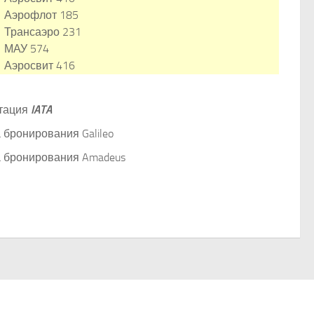
Аэрофлот 185
Трансаэро 231
МАУ 574
Аэросвит 416
тация
IATA
 бронирования Galileo
 бронирования Amadeus