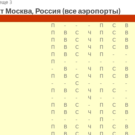
еще 3
кт Москва, Россия (все аэропорты)
П
-
-
-
П
С
В
П
В
С
Ч
П
С
В
П
В
С
Ч
П
С
В
П
В
С
Ч
П
С
В
П
В
С
Ч
П
-
-
П
-
-
-
-
-
-
-
В
-
Ч
П
С
В
П
В
С
Ч
П
С
В
-
-
С
-
-
-
-
П
В
С
Ч
П
С
-
-
-
-
Ч
-
-
-
П
В
С
-
П
С
В
П
В
С
Ч
П
С
В
-
-
-
-
П
-
-
П
В
С
Ч
П
С
В
П
В
С
Ч
П
С
В