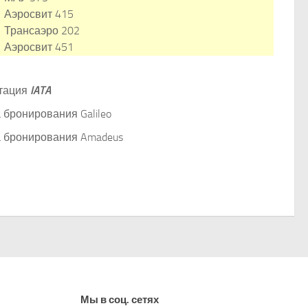
Аэросвит 415
Трансаэро 202
Аэросвит 451
тация
IATA
 бронирования Galileo
 бронирования Amadeus
Мы в соц. сетях