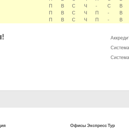
П
В
С
Ч
-
С
В
П
В
С
Ч
П
-
В
П
В
С
Ч
П
-
В
!
Аккреди
Система
Система
ция
Офисы
Экспресс Тур