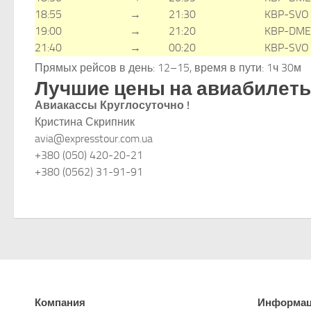
18:55
→
21:30
KBP-SVO
19:00
→
21:20
KBP-DME
21:40
→
00:20
KBP-SVO
Прямых рейсов в день: 12–15, время в пути: 1ч 30м
Лучшие цены на авиабилеты
Авиакассы Круглосуточно !
Кристина Скрипник
avia@expresstour.com.ua
+380 (050) 420-20-21
+380 (0562) 31-91-91
Компания
Информа