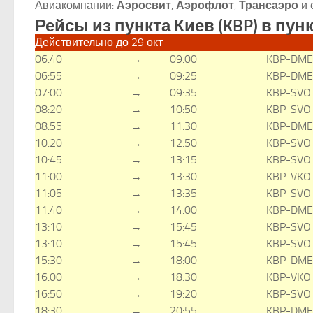
Авиакомпании:
Аэросвит
,
Аэрофлот
,
Трансаэро
и 
Рейсы из пункта Киев (KBP) в пун
Действительно до 29 окт
06:40
→
09:00
KBP-DME
06:55
→
09:25
KBP-DME
07:00
→
09:35
KBP-SVO
08:20
→
10:50
KBP-SVO
08:55
→
11:30
KBP-DME
10:20
→
12:50
KBP-SVO
10:45
→
13:15
KBP-SVO
11:00
→
13:30
KBP-VKO
11:05
→
13:35
KBP-SVO
11:40
→
14:00
KBP-DME
13:10
→
15:45
KBP-SVO
13:10
→
15:45
KBP-SVO
15:30
→
18:00
KBP-DME
16:00
→
18:30
KBP-VKO
16:50
→
19:20
KBP-SVO
18:30
→
20:55
KBP-DME